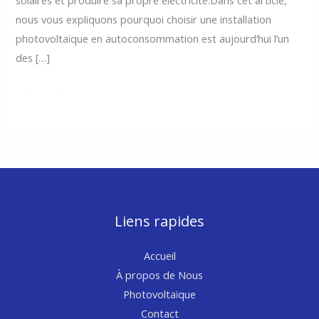
solaires et produire sa propre électricité.Dans cet article,
nous vous expliquons pourquoi choisir une installation
photovoltaïque en autoconsommation est aujourd’hui l’un
des […]
Installateur
Lire la suite »
Photovoltaïque
dans
les
Bouches-
du-
Rhône
Liens rapides
Accueil
À propos de Nous
Photovoltaïque
Contact