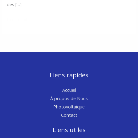
des […]
Installateur
Lire la suite »
Photovoltaïque
dans
les
Bouches-
du-
Rhône
Liens rapides
Accueil
À propos de Nous
Photovoltaïque
Contact
Liens utiles